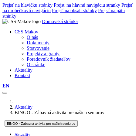
Prejsť na hlavičku stránky
Prejsť na hlavnú navigáciu stránky
Prejsť
na drobečkovú navigáciu
Prejsť na obsah stránky
Prejsť na pätu
stránky
Domovská stránka
CSS Makov
O nás
Dokumenty
Stravovanie
Projekty a granty
Poradovník žiadateľov
O stránke
Aktuality
Kontakt
EN
Aktuality
BINGO - Zábavná aktivita pre našich seniorov
|
BINGO - Zábavná aktivita pre našich seniorov
Aktuality